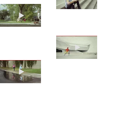
direction artistique
Carolyne De Bellefeuille
réalisation
Karim Zariffa
direction photo
Gab BT
client
Videotron
NEXT
PREVIOUS