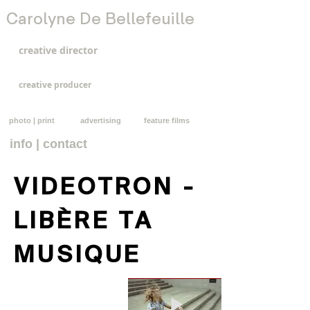
Carolyne De Bellefeuille
creative director
creative producer
photo | print
advertising
feature films
info | contact
VIDEOTRON -
LIBÈRE TA
MUSIQUE